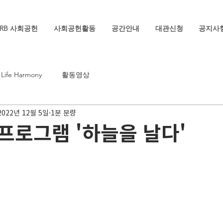
RB 사회공헌
사회공헌활동
공간안내
대관신청
공지사
Life Harmony
활동영상
2022년 12월 5일
1분 분량
프로그램 '하늘을 날다'