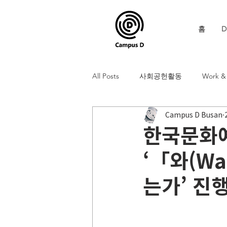
홈
D
All Posts
사회공헌활동
Work & 
Campus D Busan
한국문화
‘「와(W
는가’ 진